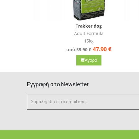
Trakker dog
Adult Formula
15kg
0
€
47.90
€
από 55.90 €
Αγορά
Eγγραφή στο Newsletter