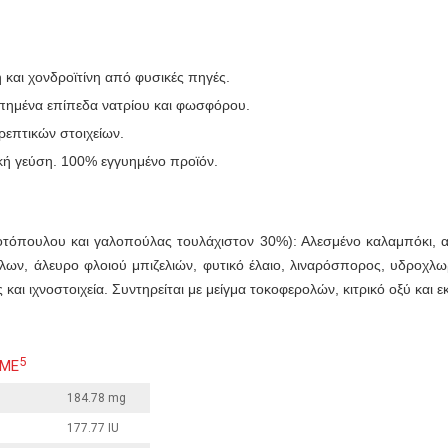
 και χονδροϊτίνη από φυσικές πηγές.
οπημένα επίπεδα νατρίου και φωσφόρου.
ρεπτικών στοιχείων.
ική γεύση. 100% εγγυημένο προϊόν.
τόπουλου και γαλοπούλας τουλάχιστον 30%): Αλεσμένο καλαμπόκι, α
ων, άλευρο φλοιού μπιζελιών, φυτικό έλαιο, λιναρόσπορος, υδροχλωρι
 και ιχνοστοιχεία. Συντηρείται με μείγμα τοκοφερολών, κιτρικό οξύ και 
5
 ME
184.78 mg
177.77 IU