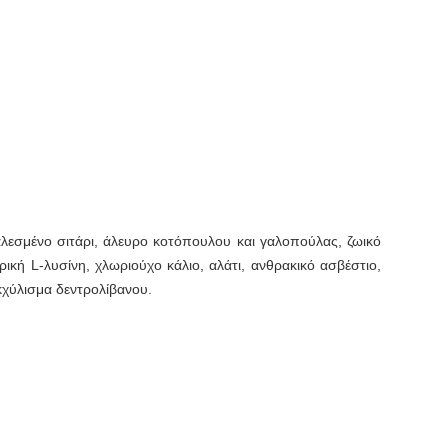
λεσμένο σιτάρι, άλευρο κοτόπουλου και γαλοπούλας, ζωικό
κή L-λυσίνη, χλωριούχο κάλιο, αλάτι, ανθρακικό ασβέστιο,
εκχύλισμα δεντρολίβανου.