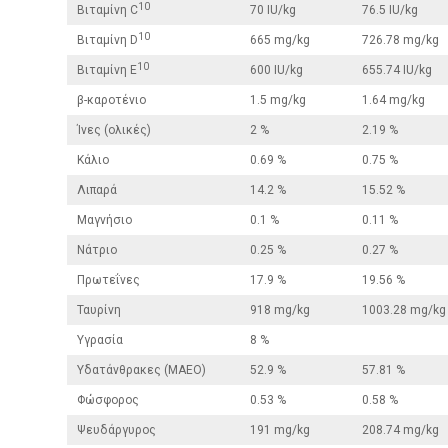
10
Βιταμίνη C
70 IU/kg
76.5 IU/kg
10
Βιταμίνη D
665 mg/kg
726.78 mg/kg
10
Βιταμίνη E
600 IU/kg
655.74 IU/kg
β-καροτένιο
1.5 mg/kg
1.64 mg/kg
Ίνες (ολικές)
2 %
2.19 %
Κάλιο
0.69 %
0.75 %
Λιπαρά
14.2 %
15.52 %
Μαγνήσιο
0.1 %
0.11 %
Νάτριο
0.25 %
0.27 %
Πρωτεΐνες
17.9 %
19.56 %
Ταυρίνη
918 mg/kg
1003.28 mg/kg
Υγρασία
8 %
Υδατάνθρακες (ΜΑΕΟ)
52.9 %
57.81 %
Φώσφορος
0.53 %
0.58 %
Ψευδάργυρος
191 mg/kg
208.74 mg/kg