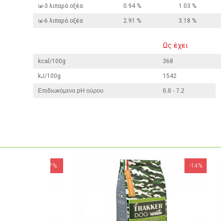
ω-3 λιπαρά οξέα
0.94 %
1.03 %
ω-6 λιπαρά οξέα
2.91 %
3.18 %
Ως έχει
kcal/100g
368
kJ/100g
1542
Επιδιωκόμενο pH ούρου
6.8 - 7.2
-7%
-14%