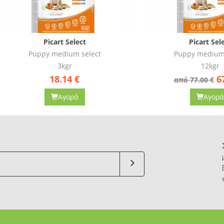
Picart Select
Picart Select
Puppy medium select
Puppy medium select
3kgr
12kgr
18.14
€
67.90
€
από 77.00 €
Αγορά
Αγορά