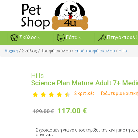
Σκύλος
Γάτα
Πτηνό-πουλί
Αρχική
/
Σκύλος
/
Τροφή σκύλου
/
Ξηρά τροφή σκύλου
/
Hills
Hills
Science Plan Mature Adult 7+ Med
2 κριτικές
Γράψτε μια κριτικ
117.00
€
129.00 €
Σχεδιασμένη για να υποστηρίξει την κινητικότητα 
οργάνων