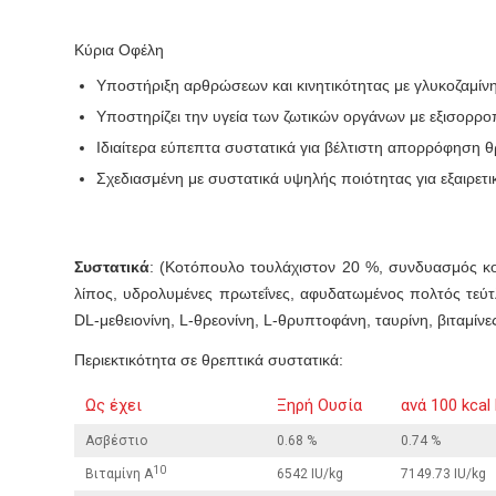
Κύρια Οφέλη
Υποστήριξη αρθρώσεων και κινητικότητας με γλυκοζαμίνη
Υποστηρίζει την υγεία των ζωτικών οργάνων με εξισορρ
Ιδιαίτερα εύπεπτα συστατικά για βέλτιστη απορρόφηση θ
Σχεδιασμένη με συστατικά υψηλής ποιότητας για εξαιρετ
Συστατικά
: (Κοτόπουλο τουλάχιστον 20 %, συνδυασμός κο
λίπος, υδρολυμένες πρωτεΐνες, αφυδατωμένος πολτός τεύτλ
DL-μεθειονίνη, L-θρεονίνη, L-θρυπτοφάνη, ταυρίνη, βιταμίνες
Περιεκτικότητα σε θρεπτικά συστατικά:
Ως έχει
Ξηρή Ουσία
ανά 100 kcal
Ασβέστιο
0.68 %
0.74 %
10
Βιταμίνη A
6542 IU/kg
7149.73 IU/kg