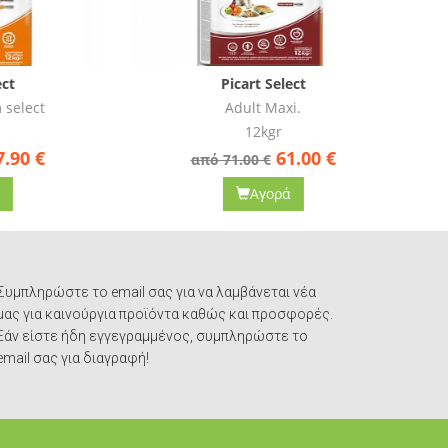
Picart Select
Adult Maxi.
12kgr
61.00
€
από 71.00 €
απ
Αγορά
Συμπληρώστε το email σας για να λαμβάνεται νέα
μας για καινούργια προϊόντα καθώς και προσφορές.
Εάν είστε ήδη εγγεγραμμένος, συμπληρώστε το
email σας για διαγραφή!