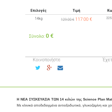
Επιλογές
Τιμή
Κω
225
14kg
117.00
€
129.00 €
0
€
Σύνολο:
Κοινοποιήστε
Έχετ
Η ΝΕΑ ΣΥΣΚΕΥΑΣΙΑ ΤΩΝ 14 κιλών της Science Plan Ma
Με κλινικά αποδεδειγμένα αντιοξειδωτικά, γλυκοζαμίνη και χ