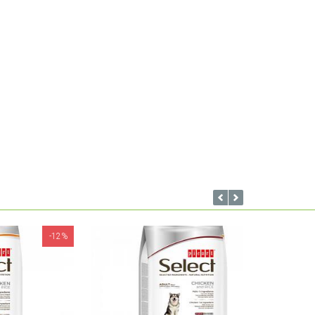
-12%
-14%