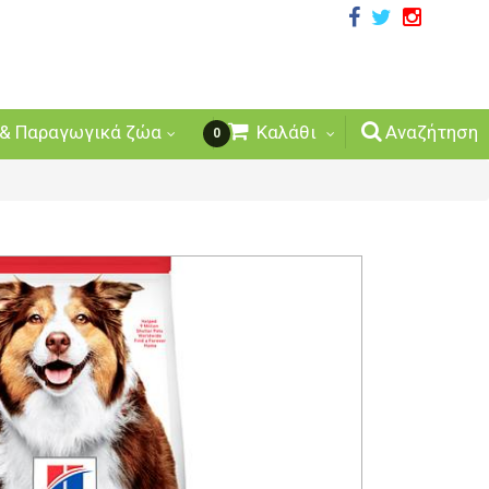
& Παραγωγικά ζώα
Καλάθι
Αναζήτηση
0