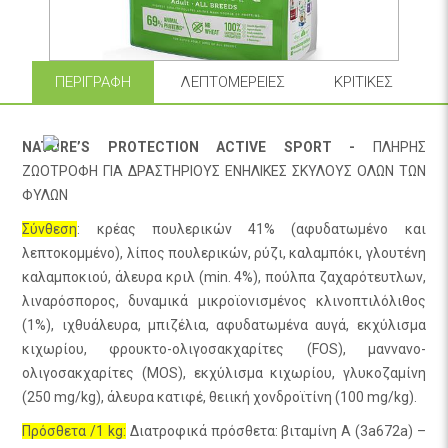
ΠΕΡΙΓΡΑΦΉ
ΛΕΠΤΟΜΈΡΕΙΕΣ
ΚΡΙΤΙΚΈΣ
NATURE’S PROTECTION ACTIVE SPORT -
ΠΛΗΡΗΣ
ΖΩΟΤΡΟΦΗ ΓΙΑ ΔΡΑΣΤΗΡΙΟΥΣ ΕΝΗΛΙΚΕΣ ΣΚΥΛΟΥΣ ΟΛΩΝ ΤΩΝ
ΦΥΛΩΝ
Σύνθεση
: κρέας πουλερικών 41% (αφυδατωμένο και
λεπτοκομμένο), λίπος πουλερικών, ρύζι, καλαμπόκι, γλουτένη
καλαμποκιού, άλευρα κριλ (min. 4%), πούλπα ζαχαρότευτλων,
λιναρόσπορος, δυναμικά μικροϊονισμένος κλινοπτιλόλιθος
(1%), ιχθυάλευρα, μπιζέλια, αφυδατωμένα αυγά, εκχύλισμα
κιχωρίου, φρουκτο-ολιγοσακχαρίτες (FOS), μαννανο-
ολιγοσακχαρίτες (MOS), εκχύλισμα κιχωρίου, γλυκοζαμίνη
(250 mg/kg), άλευρα κατιφέ, θειική χονδροϊτίνη (100 mg/kg).
Πρόσθετα /1 kg:
Διατροφικά πρόσθετα: βιταμίνη A (3a672a) –