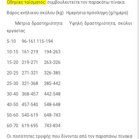
Οδηγίες ταΐσματος:
συμβουλευτείτε τον παρακάτω πίνακα.
Βάρος ενήλικου σκύλου (kg)
Ημερήσια πρόσληψη (g/ημέρα)
Μέτρια δραστηριότητα
Υψηλή δραστηριότητα, σκύλοι
εργασίας
5-10
96-161
115-194
10-15
161-219
194-263
15-20
219-271
263-326
20-25
271-321
326-385
25-30
321-368
385-442
30-40
368-457
442-548
40-50
457-540
548-648
50-60
540-619
648-743
60-70
619-695
743-834
Οι ποσότητες τροφής που δίνονται από τον παραπάνω πίνακα