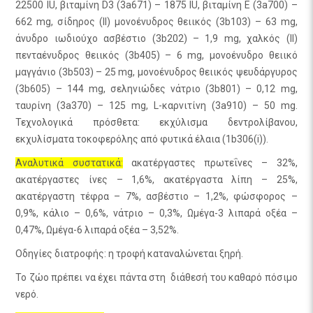
22500 IU, βιταμίνη D3 (3a671) – 1875 IU, βιταμίνη E (3a700) –
662 mg, σίδηρος (II) μονοένυδρος θειικός (3b103) – 63 mg,
άνυδρο ιωδιούχο ασβέστιο (3b202) – 1,9 mg, χαλκός (II)
πενταένυδρος θειικός (3b405) – 6 mg, μονοένυδρο θειικό
μαγγάνιο (3b503) – 25 mg, μονοένυδρος θειικός ψευδάργυρος
(3b605) – 144 mg, σεληνιώδες νάτριο (3b801) – 0,12 mg,
ταυρίνη (3a370) – 125 mg, L-καρνιτίνη (3a910) – 50 mg.
Τεχνολογικά πρόσθετα: εκχύλισμα δεντρολίβανου,
εκχυλίσματα τοκοφερόλης από φυτικά έλαια (1b306(i)).
Αναλυτικά συστατικά:
ακατέργαστες πρωτεΐνες – 32%,
ακατέργαστες ίνες – 1,6%, ακατέργαστα λίπη – 25%,
ακατέργαστη τέφρα – 7%, ασβέστιο – 1,2%, φώσφορος –
0,9%, κάλιο – 0,6%, νάτριο – 0,3%, Ωμέγα-3 λιπαρά οξέα –
0,47%, Ωμέγα-6 λιπαρά οξέα – 3,52%.
Οδηγίες διατροφής: η τροφή καταναλώνεται ξηρή.
Το ζώο πρέπει να έχει πάντα στη διάθεσή του καθαρό πόσιμο
νερό.