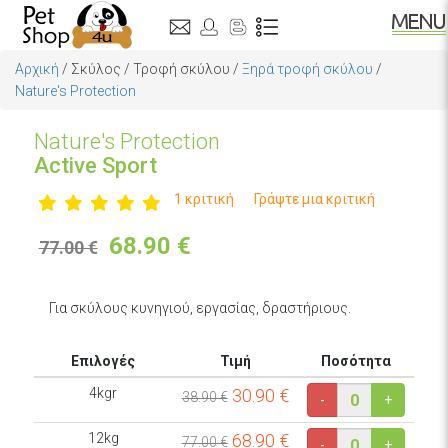
Αρχική
/
Σκύλος
/
Τροφή σκύλου
/
Ξηρά τροφή σκύλου
/
Nature's Protection
Nature's Protection
Active Sport
1 κριτική
Γράψτε μια κριτική
68.90
€
77.00 €
Για σκύλους κυνηγιού, εργασίας, δραστήριους.
Επιλογές
Τιμή
Ποσότητα
4kgr
30.90
€
38.90 €
-
+
12kg
68.90
€
77.00 €
-
+