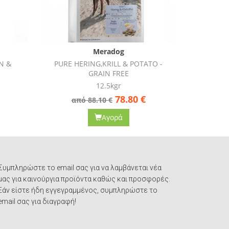
Brit
TATO -
Carnilove Reindeer venison and wild
Carnilo
boar
1.5gr
€
20.70
€
Αγορά
Συμπληρώστε το email σας για να λαμβάνεται νέα
μας για καινούργια προϊόντα καθώς και προσφορές.
Εάν είστε ήδη εγγεγραμμένος, συμπληρώστε το
email σας για διαγραφή!