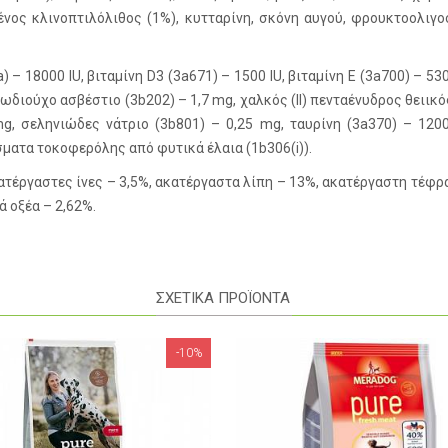
μένος κλινοπτιλόλιθος (1%), κυτταρίνη, σκόνη αυγού, φρουκτοολιγο
 – 18000 IU, βιταμίνη D3 (3a671) – 1500 IU, βιταμίνη E (3a700) – 530
ιωδιούχο ασβέστιο (3b202) – 1,7 mg, χαλκός (II) πενταένυδρος θειικό
, σεληνιώδες νάτριο (3b801) – 0,25 mg, ταυρίνη (3a370) – 1200
ματα τοκοφερόλης από φυτικά έλαια (1b306(i)).
τέργαστες ίνες – 3,5%, ακατέργαστα λίπη – 13%, ακατέργαστη τέφρα 
ά οξέα – 2,62%.
ΣΧΕΤΙΚΑ ΠΡΟΪΟΝΤΑ
-11%