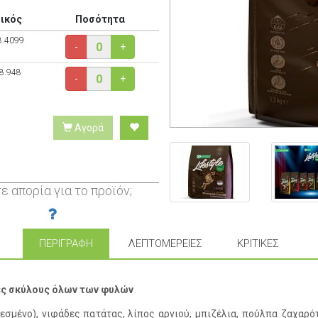
ικός
Ποσότητα
8.4099
-
+
8.948
-
+
Αγορά
ε απορία για το προϊόν;
ΠΕΡΙΓΡΑΦΉ
ΛΕΠΤΟΜΈΡΕΙΕΣ
ΚΡΙΤΙΚΈΣ
ικες σκύλους όλων των φυλών
εσμένο), νιφάδες πατάτας, λίπος αρνιού, μπιζέλια, πούλπα ζαχαρ