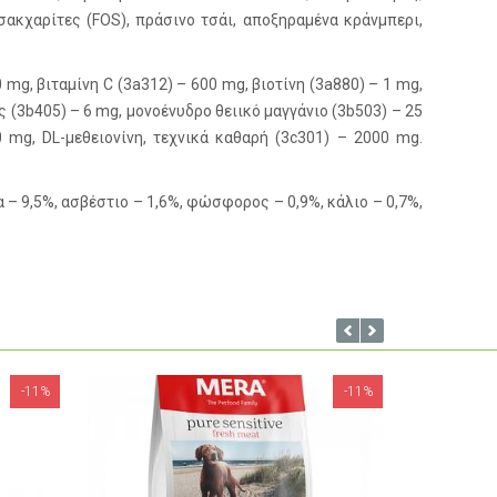
σακχαρίτες (FOS), πράσινο τσάι, αποξηραμένα κράνμπερι,
 mg, βιταμίνη C (3a312) – 600 mg, βιοτίνη (3a880) – 1 mg,
ς (3b405) – 6 mg, μονοένυδρο θειικό μαγγάνιο (3b503) – 25
 mg, DL-μεθειονίνη, τεχνικά καθαρή (3c301) – 2000 mg.
– 9,5%, ασβέστιο – 1,6%, φώσφορος – 0,9%, κάλιο – 0,7%,
-11%