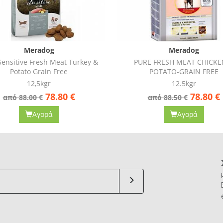
Meradog
Meradog
PURE FRESH MEAT CHICKEN &
PURE HERING,KRILL & PO
POTATO-GRAIN FREE
GRAIN FREE
12.5kgr
12.5kgr
78.80
€
78.80
από 88.50 €
από 88.10 €
Αγορά
Αγορά