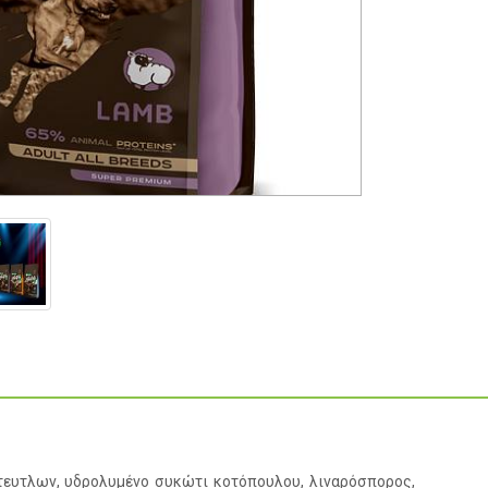
ότευτλων, υδρολυμένο συκώτι κοτόπουλου, λιναρόσπορος,