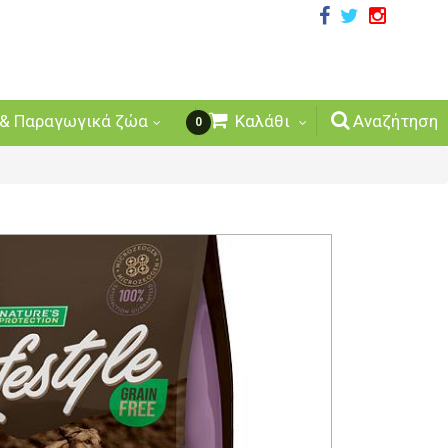
& Παραγωγικά ζώα
Καλάθι
Αναζήτηση
0