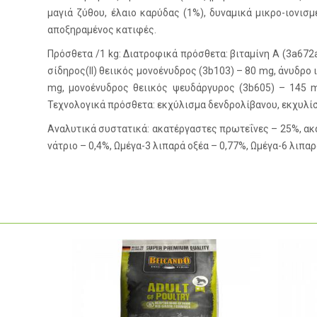
μαγιά ζύθου, έλαιο καρύδας (1%), δυναμικά μικρο-ιονισ
αποξηραμένος κατιφές.
Πρόσθετα /1 kg: Διατροφικά πρόσθετα: βιταμίνη A (3a672a)
σίδηρος(II) θειικός μονοένυδρος (3b103) – 80 mg, άνυδρο 
mg, μονοένυδρος θειικός ψευδάργυρος (3b605) – 145 mg
Τεχνολογικά πρόσθετα: εκχύλισμα δενδρολίβανου, εκχυλίσ
Αναλυτικά συστατικά: ακατέργαστες πρωτεΐνες – 25%, ακα
νάτριο – 0,4%, Ωμέγα-3 λιπαρά οξέα – 0,77%, Ωμέγα-6 λιπαρ
-10%