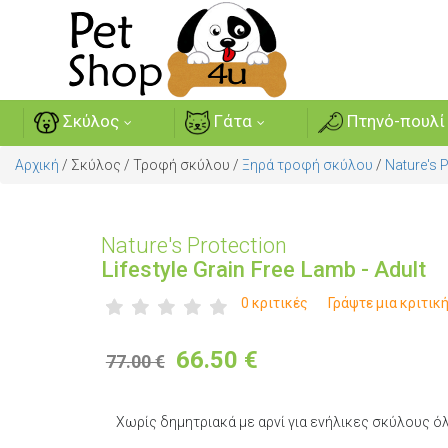
Σκύλος
Γάτα
Πτηνό-πουλί
Αρχική
/
Σκύλος
/
Τροφή σκύλου
/
Ξηρά τροφή σκύλου
/
Nature's 
Nature's Protection
Lifestyle Grain Free Lamb - Adult
0 κριτικές
Γράψτε μια κριτικ
66.50
€
77.00 €
Χωρίς δημητριακά με αρνί για ενήλικες σκύλους 