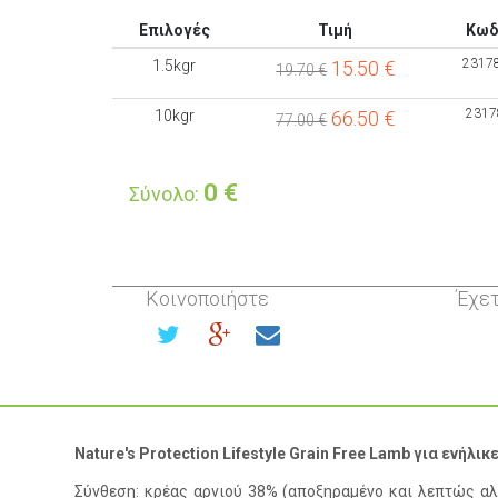
Επιλογές
Τιμή
Κωδ
2317
1.5kgr
15.50
€
19.70 €
2317
10kgr
66.50
€
77.00 €
0
€
Σύνολο:
Κοινοποιήστε
Έχετ
Nature's Protection Lifestyle Grain Free Lamb για ενήλ
Σύνθεση: κρέας αρνιού 38% (αποξηραμένο και λεπτώς αλ