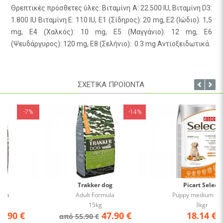
Θρεπτικές πρόσθετες ύλες: Βιταμίνη A: 22.500 IU, Βιταμίνη D3:
1.800 IU Βιταμίνη Ε: 110 IU, E1 (Σίδηρος): 20 mg, E2 (Ιώδιο): 1,5
mg, E4 (Χαλκός): 10 mg, E5 (Μαγγάνιο): 12 mg, E6
(Ψευδάργυρος): 120 mg, E8 (Σελήνιο):. 0.3 mg Αντιοξειδωτικά.
ΣΧΕΤΙΚΑ ΠΡΟΪΟΝΤΑ
-14%
Trakker dog
Picart Select
Adult Formula
Puppy medium select
15kg
3kgr
47.90
€
18.14
€
από 55.90 €