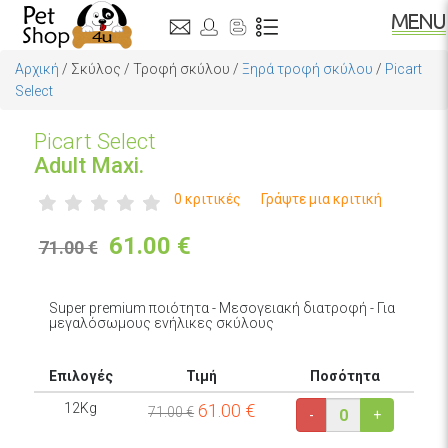
Αρχική
/
Σκύλος
/
Τροφή σκύλου
/
Ξηρά τροφή σκύλου
/
Picart
Select
Picart Select
Adult Maxi.
0 κριτικές
Γράψτε μια κριτική
61.00
€
71.00 €
Super premium ποιότητα - Μεσογειακή διατροφή - Για
μεγαλόσωμους ενήλικες σκύλους
Επιλογές
Τιμή
Ποσότητα
12Kg
61.00
€
71.00 €
-
+