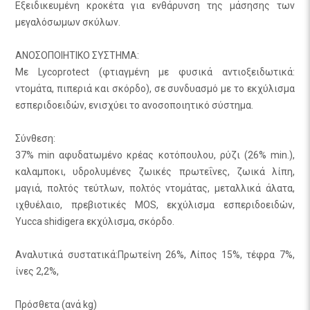
Εξειδικευμένη κροκέτα για ενθάρυνση της μάσησης των
μεγαλόσωμων σκύλων.
ΑΝΟΣΟΠΟΙΗΤΙΚΟ ΣΥΣΤΗΜΑ:
Με Lycoprotect (φτιαγμένη με φυσικά αντιοξειδωτικά:
ντομάτα, πιπεριά και σκόρδο), σε συνδυασμό με το εκχύλισμα
εσπεριδοειδών, ενισχύει το ανοσοποιητικό σύστημα.
Σύνθεση:
37% min αφυδατωμένο κρέας κοτόπουλου, ρύζι (26% min.),
καλαμποκι, υδρολυμένες ζωικές πρωτεΐνες, ζωικά λίπη,
μαγιά, πολτός τεύτλων, πολτός ντομάτας, μεταλλικά άλατα,
ιχθυέλαιο, πρεβιοτικές MOS, εκχύλισμα εσπεριδοειδών,
Yucca shidigera εκχύλισμα, σκόρδο.
Αναλυτικά συστατικά:Πρωτείνη 26%, Λίπος 15%, τέφρα 7%,
ίνες 2,2%,
Πρόσθετα (ανά kg)