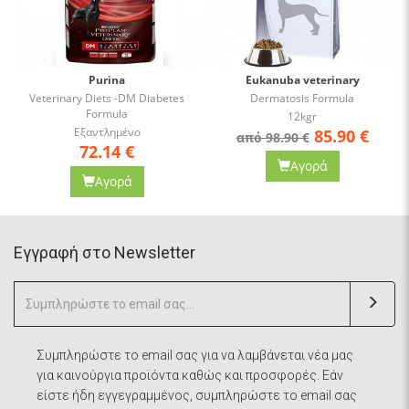
Purina
Eukanuba veterinary
Veterinary Diets -DM Diabetes
Dermatosis Formula
Formula
12kgr
Εξαντλημένο
85.90
€
από 98.90 €
72.14
€
Αγορά
Αγορά
Eγγραφή στο Newsletter
Συμπληρώστε το email σας για να λαμβάνεται νέα μας
για καινούργια προϊόντα καθώς και προσφορές. Εάν
είστε ήδη εγγεγραμμένος, συμπληρώστε το email σας