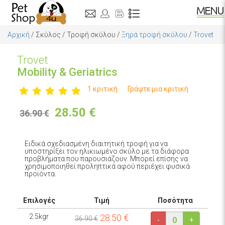
Αρχική
/
Σκύλος
/
Τροφή σκύλου
/
Ξηρά τροφή σκύλου
/
Trovet
Trovet
Mobility & Geriatrics
1 κριτική
Γράψτε μια κριτική
28.50
€
36.90 €
Ειδικά σχεδιασμένη διαιτητική τροφή για να
υποστηρίξει τον ηλικιωμένο σκύλο με τα διάφορα
προβλήματα που παρουσιάζουν. Μπορεί επίσης να
χρησιμοποιηθεί προληπτικά αφού περιέχει φυσικά
προϊόντα.
Επιλογές
Τιμή
Ποσότητα
2.5kgr
28.50
€
36.90 €
-
+