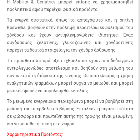
Η Mobility & Geriatrics μπορεί επίσης να χρησιμοποιηθεί
προληπτικά αφού περιέχει φυσικά προϊόντα.
Τα ενεργά συστατικά, όπως το αρπαγόφυτο και η ρητίνη
Boswellia, βοηθούν στην πρόληψη περαιτέρω εκφυλισμού του
χόνδρου και έχουν αντιφλεγμονώδεις ιδιότητες. Ένας
συνδυασμός ζελατίνης, γλυκοζαμίνης και χονδροϊτίνης
παρέχει τα δομικά στοιχεία για τον χόνδρο άρθρωσης.
Τα πρόσθετα λιπαρά οξέα ιχθυελαίου έχουν αποδεδειγμένο
αντιφλεγμονώδες αποτέλεσμα και βοηθούν στη μείωση του
πόνου κατά τη διάρκεια της κίνησης. Ως αποτέλεσμα, η χρήση
αναλγητικών φαρμάκων μπορεί συχνά να μειωθεί και μπορεί
μερικές φορές να παραλειφθεί εντελώς.
Το μειωμένο ενεργειακό περιεχόμενο μπορεί να βοηθήσει στη
μείωση του υπερβολικού βάρους. Επιπλέον, η περιεκτικότητα
σε φώσφορο και πρωτεΐνη αυτής της τροφής είναι μειωμένη,
για να μειωθεί η πίεση στα νεφρά.
Χαρακτηριστικά Προϊόντος: