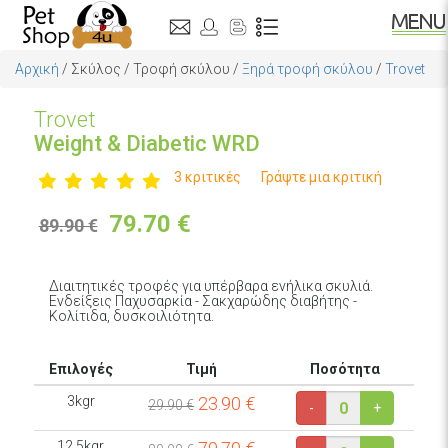
Αρχική
/
Σκύλος
/
Τροφή σκύλου
/
Ξηρά τροφή σκύλου
/
Trovet
Trovet
Weight & Diabetic WRD
3 κριτικές
Γράψτε μια κριτική
79.70
€
89.90 €
Διαιτητικές τροφές για υπέρβαρα ενήλικα σκυλιά.
Ενδείξεις Παχυσαρκία - Σακχαρώδης διαβήτης -
Κολίτιδα, δυσκοιλιότητα.
Επιλογές
Τιμή
Ποσότητα
3kgr
23.90
€
29.90 €
-
+
12.5kgr