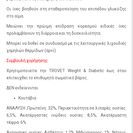
Οι ίνες βοηθούν στη σταθεροποίηση του επιπέδου γλυκόζης
στο αίμα.
Μειώνει την πρώιμη επίδραση κορεσμού ειδικές ίνες
προλαμβάνουν τη διάρροια και τη δυσκοιλιότητα.
Μπορεί να δοθεί σε συνδυασμό με τις λειτουργικές λιχουδιές
χαμηλών θερμίδων (αρνί).
Συμβουλή χορήγησης
Χρησιμοποιείτε την TROVET Weight & Diabetic έως ότου
επιτευχθεί το επιθυμητό σωματικό βάρος.
ΔΕΝ ενδείκνυται:
Κουτάβια
ΑΝΑΛΥΣΗ ;Πρωτεΐνη: 32%, Περιεκτικότητα σε λιπαρές ουσίες:
6,5%, Ακατέργαστες ινώδεις ουσίες: 8,5%, Ακατέργαστη
τέφρα: 6%
Ανόργανες ουσίες, Ασβέστιο: 1,2%, ΜΦώσφορος: 1%, Νάτριο: