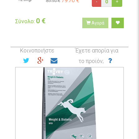
79.70
€
89.90 €
-
+
0
€
Σύνολο:
Αγορά
Κοινοποιήστε
Έχετε απορία για
το προϊόν;