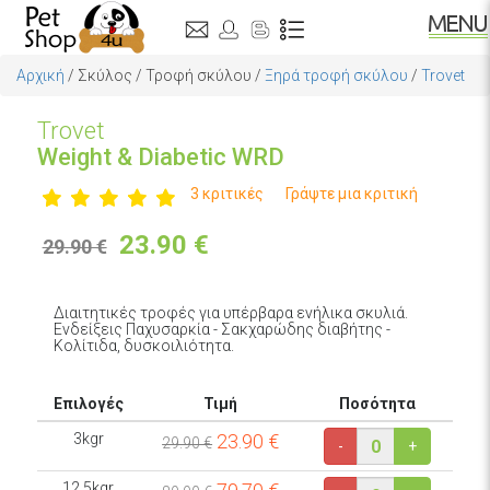
Αρχική
/
Σκύλος
/
Τροφή σκύλου
/
Ξηρά τροφή σκύλου
/
Trovet
Trovet
Weight & Diabetic WRD
3 κριτικές
Γράψτε μια κριτική
23.90
€
29.90 €
Διαιτητικές τροφές για υπέρβαρα ενήλικα σκυλιά.
Ενδείξεις Παχυσαρκία - Σακχαρώδης διαβήτης -
Κολίτιδα, δυσκοιλιότητα.
Επιλογές
Τιμή
Ποσότητα
3kgr
23.90
€
29.90 €
-
+
12.5kgr