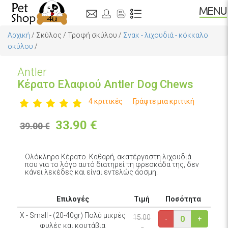
Αρχική
/
Σκύλος
/
Τροφή σκύλου
/
Σνακ - λιχουδιά - κόκκαλο
σκύλου
/
Antler
Κέρατο Ελαφιού Antler Dog Chews
4 κριτικές
Γράψτε μια κριτική
33.90
€
39.00 €
Ολόκληρο Κέρατο. Καθαρή, ακατέργαστη λιχουδιά
που για το λόγο αυτό διατηρεί τη φρεσκάδα της, δεν
κάνει λεκέδες και είναι εντελώς άοσμη.
Επιλογές
Τιμή
Ποσότητα
Χ - Small - (20-40gr) Πολύ μικρές
15.00
-
+
φυλές και κουτάβια