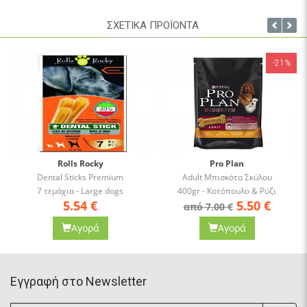
ή η περίμετρος. Όπως σε κάθε άλλη ίσως μασώμενη λιχουδιά,
ΣΧΕΤΙΚΑ ΠΡΟΪΟΝΤΑ
είναι σημαντικό να πάρουμε το σωστό μέγεθος.
-21%
Rolls Rocky
Pro Plan
Dental Sticks Premium
Adult Μπισκότα Σκύλου
7 τεμάχια - Large dogs
400gr - Κοτόπουλο & Ρύζι
5.54
€
5.50
€
από 7.00 €
Αγορά
Αγορά
Eγγραφή στο Newsletter