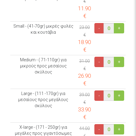
€
11.90
€
Small - (41-70gr) μικρές φυλές
23.00
-
+
και κουτάβια
€
18.90
€
Medium - ( 71-110gr) για
31.00
-
+
μικρούς προς μεσαίους
€
σκύλους
26.90
€
Large - (111 -170gr) για
39.00
-
+
μεσαίους προς μεγάλους
€
σκύλους
33.90
€
X-large - (171 - 250gr) για
44.00
-
+
μεγάλες προς γιγαντόσωμες