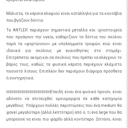
Μάλιστα, τα κέρατα ελαφιού είναι κατάλληλα για τα κουτάβια
που βγάζουν δόντια.
Τα ANTLER περιέχουν σημαντικά μέταλλα και ιχνοστοιχεία
που προάγουν την υγεία, καθαρίζουν τα δόντια του σκύλου
παρά τα «φορτώνουν» με υπολείμματα τροφών, ενώ είναι
ιδανικά για σκύλους με ευαισθησίες στο στομάχι.
Επιτρέπεται ακόμη και σε σκύλους που πρέπει να ελέγχουν το
βάρος τους, καθώς τα φυσικά κέρατα περιέχουν ελάχιστο
ποσοστό λίπους. Επιπλέον δεν περιέχουν διάφορα πρόσθετα
ή συντηρητικά .
￼￼￼￼￼￼￼￼￼￼￼Επειδή είναι ένα φυσικό προϊόν, είναι
αδύνατο να επιτευχθεί ομοιομορφία σε κάθε κατηγορία
μεγέθους. Υπάρχουν πολλές περιπτώσεις που ένα medium θα
φανεί μεγαλύτερο (αλλά λεπτότερο) από ό, τι ένα large που θα
μπορούσε να είναι πιο φαρδύ αλλά κοντύτερο. Ωστόσο, είναι
το βάρος που αποφασίζει για την κατηγορία, και όχι το μήκος