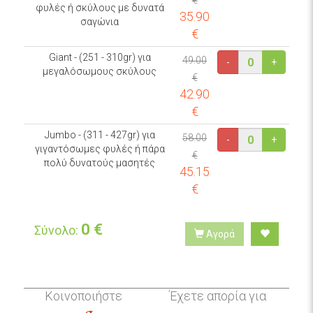
€
φυλές ή σκύλους με δυνατά
35.90
σαγώνια
€
Giant - (251 - 310gr) για
49.00
-
+
μεγαλόσωμους σκύλους
€
42.90
€
Jumbo - (311 - 427gr) για
58.00
-
+
γιγαντόσωμες φυλές ή πάρα
€
πολύ δυνατούς μασητές
45.15
€
0
€
Σύνολο:
Αγορά
Κοινοποιήστε
Έχετε απορία για