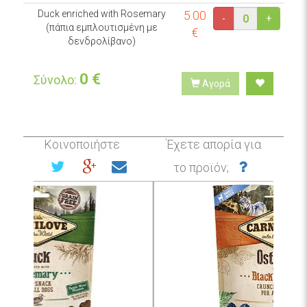
Duck enriched with Rosemary
5.00
-
+
(πάπια εμπλουτισμένη με
€
δενδρολίβανο)
0
€
Σύνολο:
Αγορά
Κοινοποιήστε
Έχετε απορία για
το προϊόν;