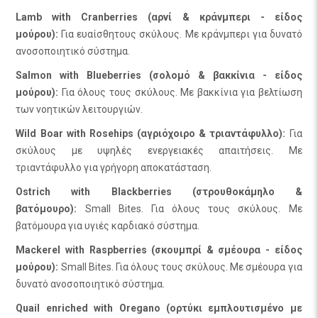
Lamb with Cranberries (αρνί & κράνμπερι - είδος
μούρου):
Για ευαίσθητους σκύλους. Με κράνμπερι για δυνατό
ανοσοποιητικό σύστημα.
Salmon with Blueberries (σολομό & βακκίνια - είδος
μούρου):
Για όλους τους σκύλους. Με βακκίνια για βελτίωση
των νοητικών λειτουργιών.
Wild Boar with Rosehips (αγριόχοιρο & τριαντάφυλλο):
Για
σκύλους με υψηλές ενεργειακές απαιτήσεις. Με
τριαντάφυλλο για γρήγορη αποκατάσταση.
Ostrich with Blackberries (στρουθοκάμηλο &
βατόμουρο):
Small Bites. Για όλους τους σκύλους. Με
βατόμουρα για υγιές καρδιακό σύστημα.
Mackerel with Raspberries (σκουμπρί & σμέουρα - είδος
μούρου):
Small Bites. Για όλους τους σκύλους. Με σμέουρα για
δυνατό ανοσοποιητικό σύστημα.
Quail enriched with Oregano (ορτύκι εμπλουτισμένο με