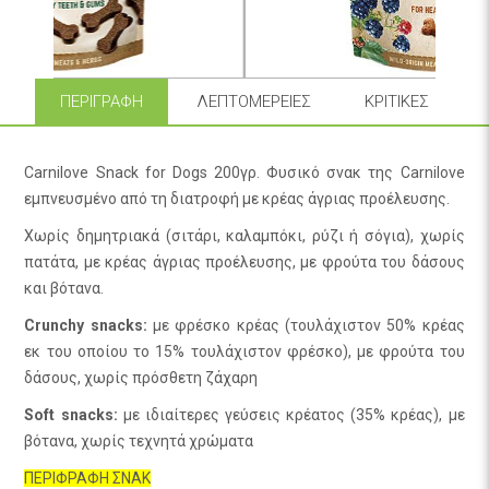
ΠΕΡΙΓΡΑΦΉ
ΛΕΠΤΟΜΈΡΕΙΕΣ
ΚΡΙΤΙΚΈΣ
Carnilove Snack for Dogs 200γρ. Φυσικό σνακ της Carnilove
εμπνευσμένο από τη διατροφή με κρέας άγριας προέλευσης.
Χωρίς δημητριακά (σιτάρι, καλαμπόκι, ρύζι ή σόγια), χωρίς
πατάτα, με κρέας άγριας προέλευσης, με φρούτα του δάσους
και βότανα.
Crunchy snacks:
με φρέσκο κρέας (τουλάχιστον 50% κρέας
εκ του οποίου το 15% τουλάχιστον φρέσκο), με φρούτα του
δάσους, χωρίς πρόσθετη ζάχαρη
Soft snacks:
με ιδιαίτερες γεύσεις κρέατος (35% κρέας), με
βότανα, χωρίς τεχνητά χρώματα
ΠΕΡΙΦΡΑΦΗ ΣΝΑΚ