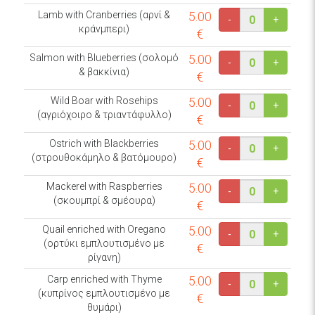
Lamb with Cranberries (αρνί &
5.00
-
+
κράνμπερι)
€
Salmon with Blueberries (σολομό
5.00
-
+
& βακκίνια)
€
Wild Boar with Rosehips
5.00
-
+
(αγριόχοιρο & τριαντάφυλλο)
€
Ostrich with Blackberries
5.00
-
+
(στρουθοκάμηλο & βατόμουρο)
€
Mackerel with Raspberries
5.00
-
+
(σκουμπρί & σμέουρα)
€
Quail enriched with Oregano
5.00
-
+
(ορτύκι εμπλουτισμένο με
€
ρίγανη)
Carp enriched with Thyme
5.00
-
+
(κυπρίνος εμπλουτισμένο με
€
θυμάρι)