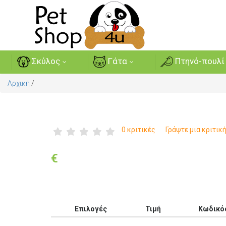
Σκύλος
Γάτα
Πτηνό-πουλί
Αρχική
/
0 κριτικές
Γράψτε μια κριτικ
€
Επιλογές
Τιμή
Κωδικό