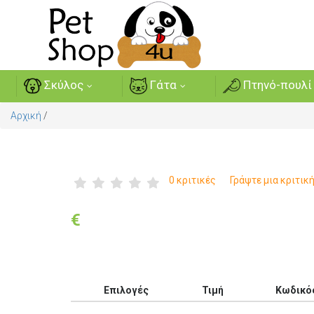
Σκύλος
Γάτα
Πτηνό-πουλί
Αρχική
/
0 κριτικές
Γράψτε μια κριτικ
€
Επιλογές
Τιμή
Κωδικό