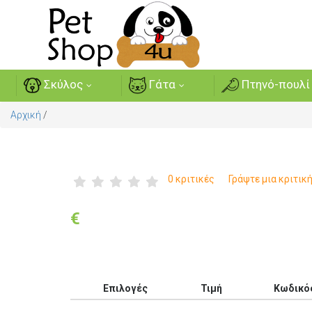
Σκύλος
Γάτα
Πτηνό-πουλί
Αρχική
/
0 κριτικές
Γράψτε μια κριτικ
€
Επιλογές
Τιμή
Κωδικό