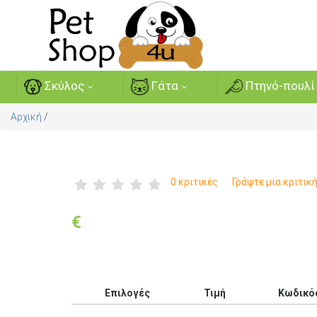
Σκύλος
Γάτα
Πτηνό-πουλί
Αρχική
/
0 κριτικές
Γράψτε μια κριτικ
€
Επιλογές
Τιμή
Κωδικό